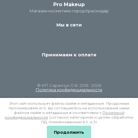
Pro Makeup
Магазин косметики город Краснодар
Мы в сети
Принимаем к оплате
© ИП Саранчук О.В. 2016 - 2026
Политика конфиденциальности
Этот сайт использует файлы cookie и метаданные. Продолжая
просматривать его, вы соглашаетесь на использование нами
файлов cookie и метаданных в соответствии с
Политикой
конфиденциальности
(согласно категориям и целям обработки
ПД, поименованным в п. 4.3)
создать интернет магазин
в megagroup.ru
Продолжить