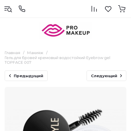
Главная
/
Макияж
/
Гель для бровей кремовый водостойкий Eyebrow gel
TOPFACE 007
Предыдущий
Следующий