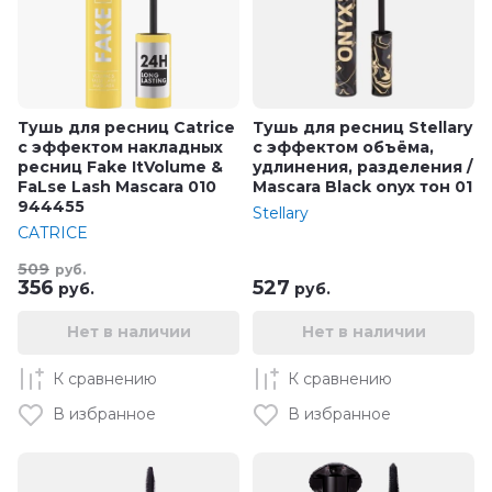
Тушь для ресниц Catrice
Тушь для ресниц Stellary
с эффектом накладных
с эффектом объёма,
ресниц Fake ItVolume &
удлинения, разделения /
FaLse Lash Mascara 010
Mascara Black onyx тон 01
944455
Stellary
CATRICE
509
руб.
356
527
руб.
руб.
Нет в наличии
Нет в наличии
К сравнению
К сравнению
В избранное
В избранное