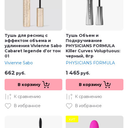
Тушь для ресниц с
Тушь Объем и
эффектом объема и
Подкручивание
удлинения Vivienne Sabo
PHYSICIANS FORMULA
Cabaret legende d’or тон
Killer Curves Voluptuous:
01
черный, 8гр
Vivienne Sabo
PHYSICIANS FORMULA
662
1 465
руб.
руб.
В корзину
В корзину
К сравнению
К сравнению
В избранное
В избранное
ХИТ