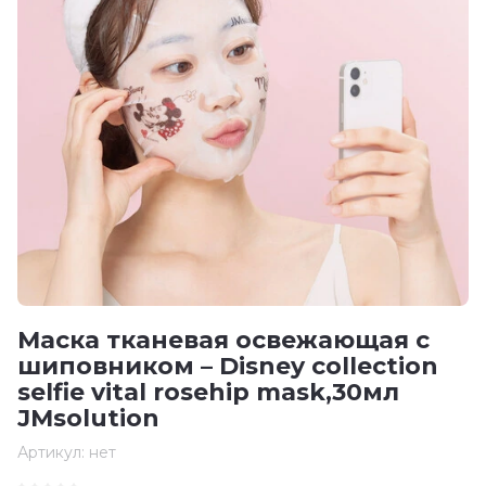
Маска тканевая освежающая с
шиповником – Disney collection
selfie vital rosehip mask,30мл
JMsolution
Артикул:
нет