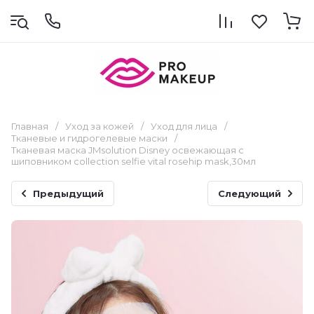
Главная
/
Уход за кожей
/
Уход для лица
/
Тканевые и гидрогелевые маски
/
Тканевая маска JMsolution Disney освежающая с
шиповником collection selfie vital rosehip mask,30мл
Предыдущий
Следующий