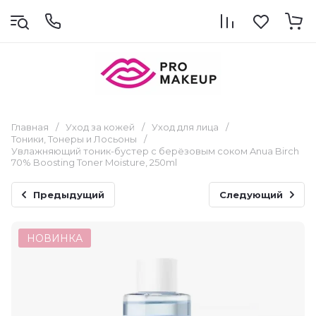
Главная
/
Уход за кожей
/
Уход для лица
/
Тоники, Тонеры и Лосьоны
/
Увлажняющий тоник-бустер с берёзовым соком Anua Birch
70% Boosting Toner Moisture, 250ml
Предыдущий
Следующий
НОВИНКА