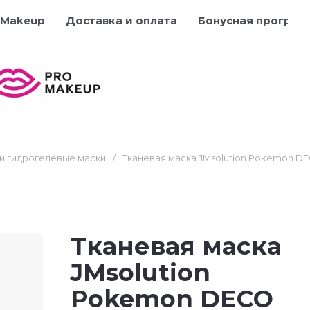
 Makeup
Доставка и оплата
Бонусная програм
и гидрогелевые маски
/
Тканевая маска JMsolution Pokemon D
Тканевая маска
JMsolution
Pokemon DECO