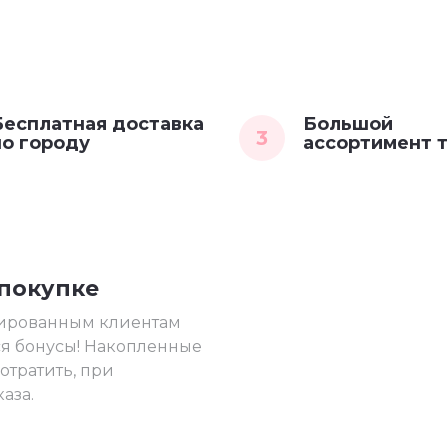
Бесплатная доставка
Большой
3
по городу
ассортимент 
 покупке
рированным клиентам
я бонусы! Накопленные
отратить, при
аза.