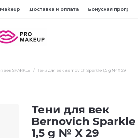
 Makeup
Доставка и оплата
Бонусная програм
ля век SPARKLE
/
Тени для век Bernovich Sparkle 1,5 g № X 29
Тени для век
Bernovich Sparkle
1,5 g № X 29