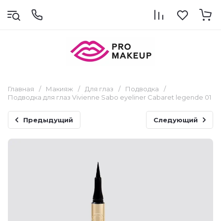
Главная
/
Макияж
/
Для глаз
/
Подводка
/
Подводка для глаз Vivienne Sabo eyeliner Cabaret legende 01
Предыдущий
Следующий