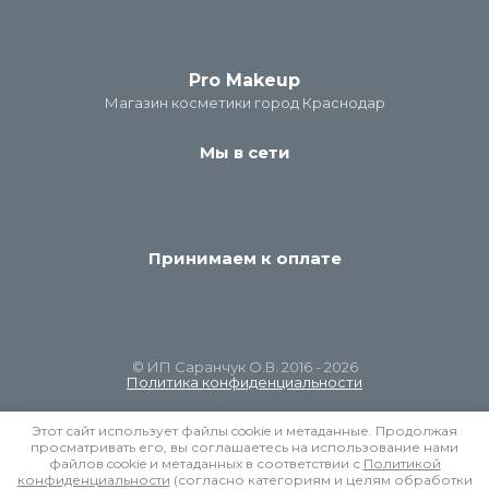
Pro Makeup
Магазин косметики город Краснодар
Мы в сети
Принимаем к оплате
© ИП Саранчук О.В. 2016 - 2026
Политика конфиденциальности
Этот сайт использует файлы cookie и метаданные. Продолжая
просматривать его, вы соглашаетесь на использование нами
файлов cookie и метаданных в соответствии с
Политикой
конфиденциальности
(согласно категориям и целям обработки