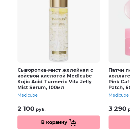
Сыворотка-мист желейная с
Патчи г
койевой кислотой Medicube
коллаге
Kojic Acid Turmeric Vita Jelly
Pink Caf
Mist Serum, 100мл
Patch, 
Medicube
Medicube
2 100
3 290
руб.
В корзину