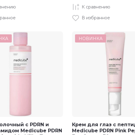
авнению
К сравнению
бранное
В избранное
НКА
НОВИНКА
олочный с PDRN и
Крем для глаз с пепт
амидом Medicube PDRN
Medicube PDRN Pink Pe