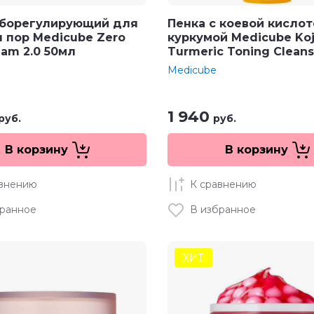
еборегулирующий для
Пенка c коевой кислот
 пор Medicube Zero
куркумой Medicube Koj
eam 2.0 50мл
Turmeric Toning Cleans
Medicube
1 940
руб.
руб.
В корзину
В корзину
авнению
К сравнению
бранное
В избранное
ХИТ