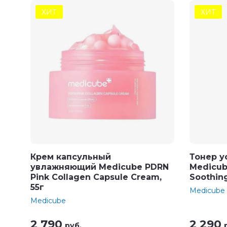
ХИТ
ХИТ
Крем капсульный
Тонер 
увлажняющий Medicube PDRN
Medicub
Pink Collagen Capsule Cream,
Soothin
55г
Medicube
Medicube
2 790
2 290
руб.