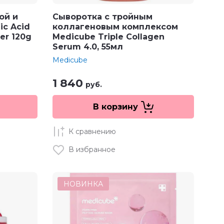
ой и
Сыворотка с тройным
ic Acid
коллагеновым комплексом
er 120g
Medicube Triple Collagen
Serum 4.0, 55мл
Medicube
1 840
руб.
В корзину
К сравнению
В избранное
НОВИНКА