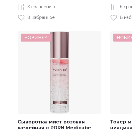
К сравнению
К ср
В избранное
В из
НОВИНКА
НОВИ
Сыворотка-мист розовая
Тонер м
желейная с PDRN Medicube
ниацин