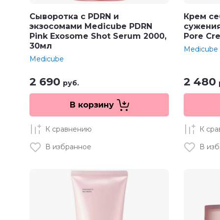
Сыворотка с PDRN и
Крем с
экзосомами Medicube PDRN
сужения
Pink Exosome Shot Serum 2000,
Pore Cr
30мл
Medicube
Medicube
2 690
2 480
руб.
В корзину
К сравнению
К ср
В избранное
В из