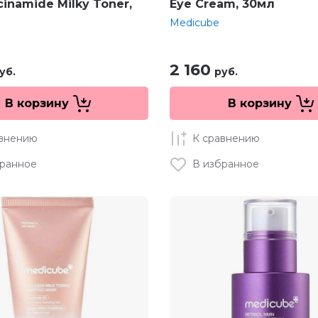
cinamide Milky Toner,
Eye Cream, 30мл
Medicube
2 160
уб.
руб.
В корзину
В корзину
авнению
К сравнению
бранное
В избранное