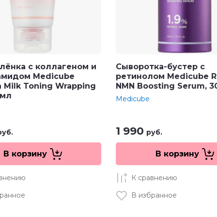
лёнка с коллагеном и
Сыворотка-бустер с
амидом Medicube
ретинолом Medicube Re
n Milk Toning Wrapping
NMN Boosting Serum, 
5мл
Medicube
1 990
руб.
руб.
В корзину
В корзину
авнению
К сравнению
бранное
В избранное