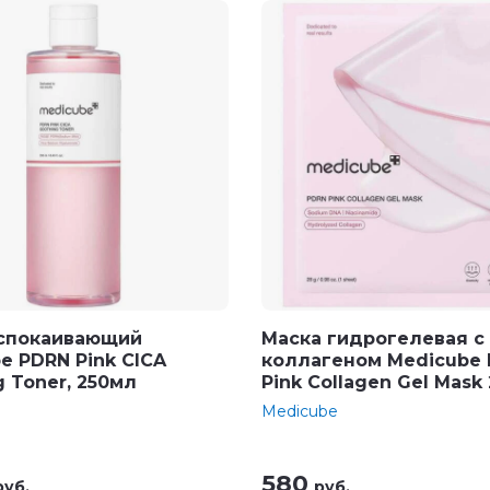
успокаивающий
Маска гидрогелевая с
e PDRN Pink CICA
коллагеном Medicube
g Toner, 250мл
Pink Collagen Gel Mask
Medicube
580
руб.
руб.