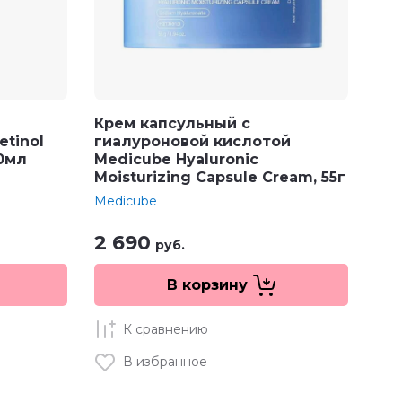
Крем капсульный с
tinol
гиалуроновой кислотой
30мл
Medicube Hyaluronic
Moisturizing Capsule Cream, 55г
Medicube
2 690
руб.
В корзину
К сравнению
В избранное