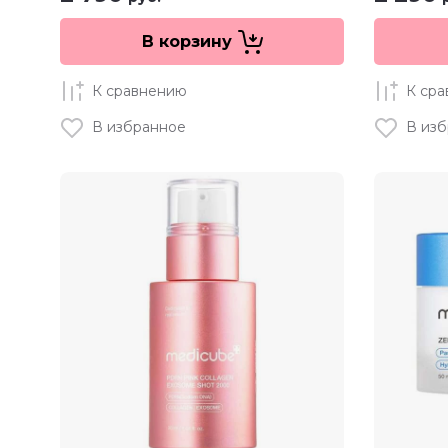
В корзину
К сравнению
К ср
В избранное
В из