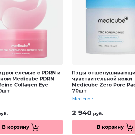
идрогелевые с PDRN и
Пэды отшелушивающи
ном Medicube PDRN
чувствительной кожи
feine Collagen Eye
Medicube Zero Pore Pad
60шт
70шт
Medicube
2 940
руб.
руб.
В корзину
В корзину