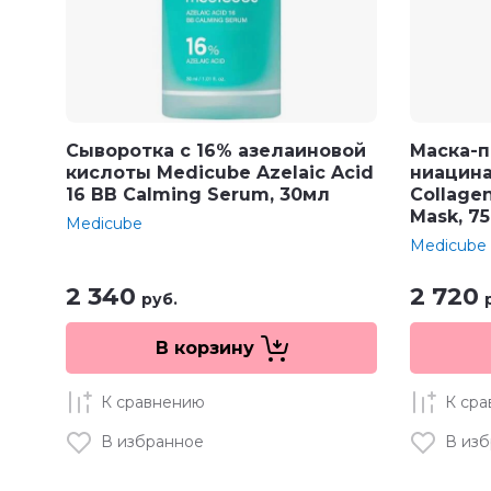
Сыворотка с 16% азелаиновой
Маска-п
кислоты Medicube Azelaic Acid
ниацин
16 BB Calming Serum, 30мл
Collage
Mask, 7
Medicube
Medicube
2 340
2 720
руб.
В корзину
К сравнению
К ср
В избранное
В из