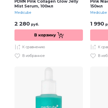
PDRN Pink Collagen Glow Jelly
Pink Nia
Mist Serum, 100мл
150мл
Medicube
Medicube
2 280
1 990
руб.
р
В корзину
К сравнению
К ср
В избранное
В из